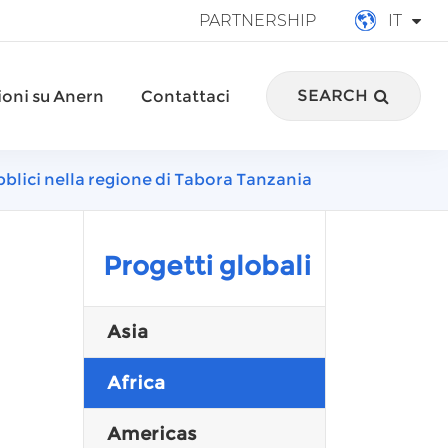
PARTNERSHIP
IT
English
SEARCH
oni su Anern
Contattaci
français
Deutsch
lici nella regione di Tabora Tanzania
Español
italiano
Progetti globali
русский
Asia
português
Africa
العربية
Americas
Türkçe