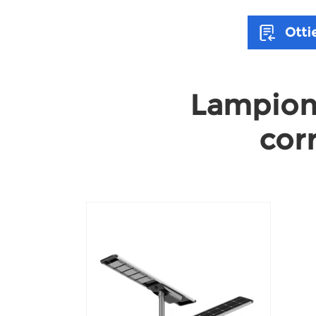
Ottie
Lampione
cor