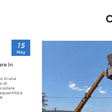
C
15
May
are in
o In una
o di
e solare
aquantità e
0W