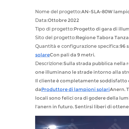
Nome del progetto:
AN-SLA-80W lampioni
Data:
Ottobre 2022
Tipo di progetto:
Progetto di gara di ill
Sito del progetto:
Regione Tabora Tanza
Quantità e configurazione specifica:
96 
solare
Con pali da 9 metri.
Descrizione:
Sulla strada pubblica nella 
one illuminano le strade intorno alla str
Il cliente è completamente soddisfatto d
da
Produttore di lampioni solari
Anern. T
locali sono felici ora di godere della lum
l'anern in futuro. Sentirsi liberi di ottene